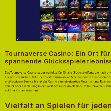
Tournaverse Casino: Ein Ort für
spannende Glücksspielerlebnis
Das Tournaverse Casino ist der perfekte Ort für alle Glücksspielfans, die nach u
Erlebnissen suchen. Mit einer breiten Auswahl an Spielen, einem luxuriösen A
erstklassigem Service bietet das Casino eine einzigartige Unterhaltung. Egal, ob
Spieler oder ein Neuling in der Welt des Glücksspiels sind, im Tournaverse Casi
auf Ihre Kosten kommen.
Vielfalt an Spielen für jede