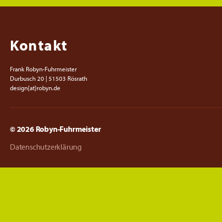
Kontakt
Frank Robyn-Fuhrmeister
Durbusch 20 | 51503 Rösrath
design{at}robyn.de
© 2026
Robyn-Fuhrmeister
Datenschutzerklärung