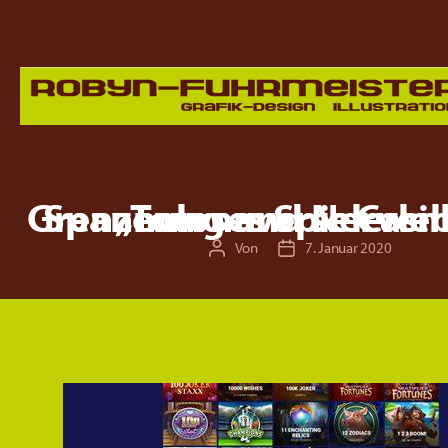
Robyn-
Fuhrmeister
„Tournaverse Casino: Grenzenloses Spielerlebnis mit Spannung 
Von
7. Januar 2020
Beitragsautor
Veröffentlichungsdatum