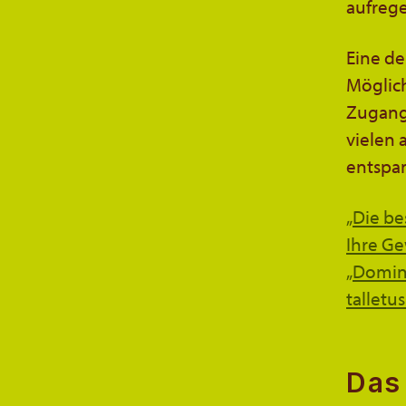
aufreg
Eine de
Möglich
Zugang
vielen 
entspan
„Die be
Ihre Ge
„Domini
talletu
Das