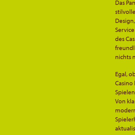
Das Pan
stilvol
Design,
Service
des Ca
freundl
nichts 
Egal, o
Casino 
Spielen
Von kla
moderne
Spieler
aktuali