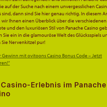
e auf der Suche nach einem unvergesslichen Casin
s sind, dann sind Sie hier genau richtig. In diesem Ar
wir Ihnen einen Überblick über die verschiedenen 
e und den luxuriösen Stil von Panache Casino ge
 Sie ein in die glamouröse Welt des Glücksspiels u
 Sie Nervenkitzel pur!
 Gewinn mit ovitoons Casino Bonus Code – Jetzt
ren!“
 Casino-Erlebnis im Panache
ino