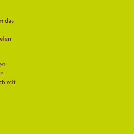
m das
ielen
nen
en
ch mit