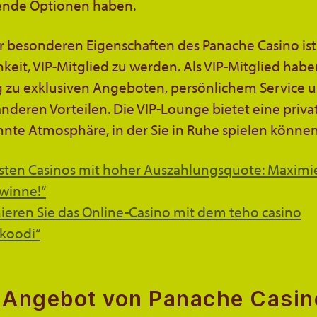
ende Optionen haben.
r besonderen Eigenschaften des Panache Casino ist
keit, VIP-Mitglied zu werden. Als VIP-Mitglied habe
 zu exklusiven Angeboten, persönlichem Service 
anderen Vorteilen. Die VIP-Lounge bietet eine priv
nte Atmosphäre, in der Sie in Ruhe spielen können
sten Casinos mit hoher Auszahlungsquote: Maximi
winne!“
eren Sie das Online-Casino mit dem teho casino
skoodi“
 Angebot von Panache Casin