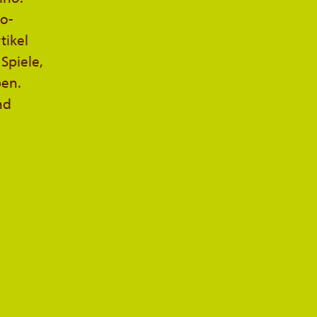
o-
tikel
Spiele,
ben.
nd