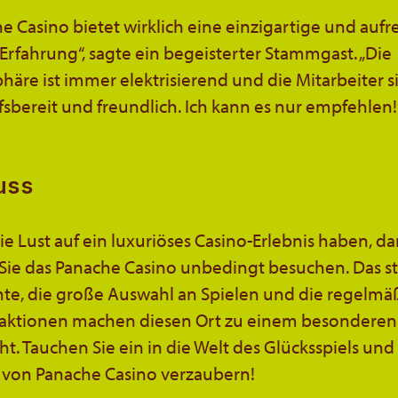
e Casino bietet wirklich eine einzigartige und auf
Erfahrung“, sagte ein begeisterter Stammgast. „Die
äre ist immer elektrisierend und die Mitarbeiter s
lfsbereit und freundlich. Ich kann es nur empfehlen!
uss
e Lust auf ein luxuriöses Casino-Erlebnis haben, d
 Sie das Panache Casino unbedingt besuchen. Das sti
te, die große Auswahl an Spielen und die regelmä
aktionen machen diesen Ort zu einem besonderen
ht. Tauchen Sie ein in die Welt des Glücksspiels und
h von Panache Casino verzaubern!