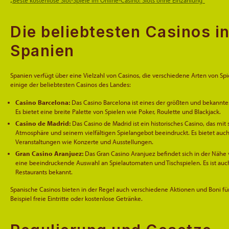
„Beste kostenlose Slot-Spiele im Online-Casino: Slots ohne Einzahlung“
Die beliebtesten Casinos i
Spanien
Spanien verfügt über eine Vielzahl von Casinos, die verschiedene Arten von Spi
einige der beliebtesten Casinos des Landes:
Casino Barcelona:
Das Casino Barcelona ist eines der größten und bekannte
Es bietet eine breite Palette von Spielen wie Poker, Roulette und Blackjack.
Casino de Madrid:
Das Casino de Madrid ist ein historisches Casino, das mit
Atmosphäre und seinem vielfältigen Spielangebot beeindruckt. Es bietet auc
Veranstaltungen wie Konzerte und Ausstellungen.
Gran Casino Aranjuez:
Das Gran Casino Aranjuez befindet sich in der Nähe 
eine beeindruckende Auswahl an Spielautomaten und Tischspielen. Es ist auch 
Restaurants bekannt.
Spanische Casinos bieten in der Regel auch verschiedene Aktionen und Boni für
Beispiel freie Eintritte oder kostenlose Getränke.