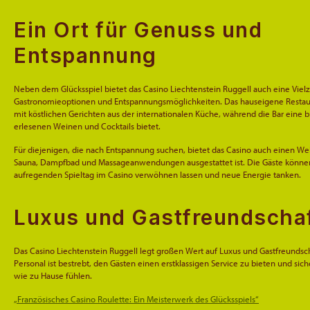
Ein Ort für Genuss und
Entspannung
Neben dem Glücksspiel bietet das Casino Liechtenstein Ruggell auch eine Viel
Gastronomieoptionen und Entspannungsmöglichkeiten. Das hauseigene Restau
mit köstlichen Gerichten aus der internationalen Küche, während die Bar eine 
erlesenen Weinen und Cocktails bietet.
Für diejenigen, die nach Entspannung suchen, bietet das Casino auch einen Wel
Sauna, Dampfbad und Massageanwendungen ausgestattet ist. Die Gäste könne
aufregenden Spieltag im Casino verwöhnen lassen und neue Energie tanken.
Luxus und Gastfreundscha
Das Casino Liechtenstein Ruggell legt großen Wert auf Luxus und Gastfreundsc
Personal ist bestrebt, den Gästen einen erstklassigen Service zu bieten und siche
wie zu Hause fühlen.
„Französisches Casino Roulette: Ein Meisterwerk des Glücksspiels“