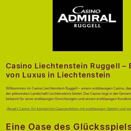
Casino Liechtenstein Ruggell –
von Luxus in Liechtenstein
Willkommen im Casino Liechtenstein Ruggell – einem erstklassigen Casino, das 
der pittoresken Landschaft Liechtensteins bietet. Das Casino liegt in der Gemei
bekannt für seine erstklassigen Einrichtungen und seinen erstklassigen Kundens
„Regal’s Casino: Ein königliches Casinoerlebnis mit erstklassigen Spielen und g
Eine Oase des Glücksspiel