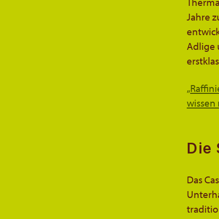
Thermal
Jahre z
entwick
Adlige 
erstkla
„Raffin
wissen
Die
Das Cas
Unterha
traditi