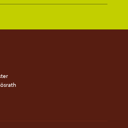
ter
Rösrath