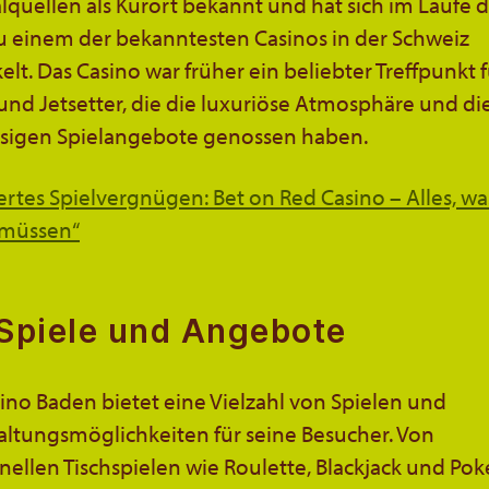
quellen als Kurort bekannt und hat sich im Laufe d
u einem der bekanntesten Casinos in der Schweiz
elt. Das Casino war früher ein beliebter Treffpunkt f
und Jetsetter, die die luxuriöse Atmosphäre und di
ssigen Spielangebote genossen haben.
iertes Spielvergnügen: Bet on Red Casino – Alles, wa
 müssen“
 Spiele und Angebote
ino Baden bietet eine Vielzahl von Spielen und
ltungsmöglichkeiten für seine Besucher. Von
onellen Tischspielen wie Roulette, Blackjack und Pok