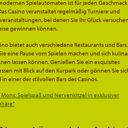
 modernen Spielautomaten ist für jeden Geschmack
Das Casino veranstaltet regelmäßig Turniere und
eranstaltungen, bei denen Sie Ihr Glück versuche
reise gewinnen können.
ino bietet auch verschiedene Restaurants und Bars,
ie eine Pause vom Spielen machen und sich kulina
en lassen können. Genießen Sie ein exquisites
sen mit Blick auf den Kurpark oder gönnen Sie sic
 in einer der stilvollen Bars des Casinos.
 Mons: Spielspaß und Nervenkitzel in exklusiver
häre“