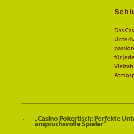
Schl
Das Cas
Unterha
passion
für jed
Vielzah
Atmosph
←
„Casino Pokertisch: Perfekte Unt
anspruchsvolle Spieler“