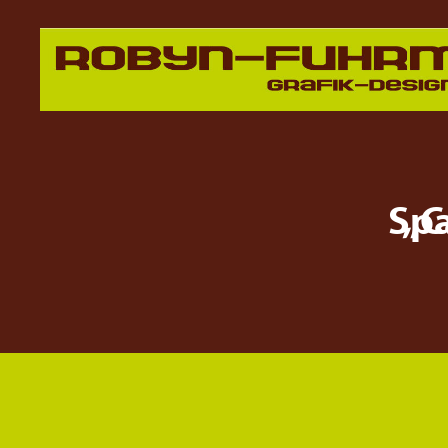
Robyn-
Fuhrmeister
„Casin