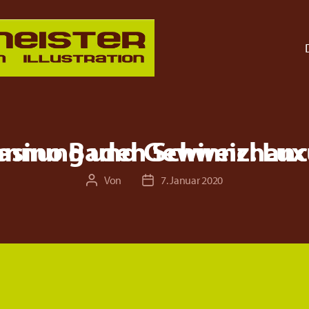
o Baden Schweiz: Luxus, Spannung und Gewinnc
Von
7. Januar 2020
Beitragsautor
Veröffentlichungsdatum