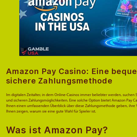
Amazon Pay Casino: Eine bequ
sichere Zahlungsmethode
Im digitalen Zeitalter, in dem Online-Casinos immer beliebter werden, suche
und sicheren Zahlungsmöglichkeiten. Eine solche Option bietet Amazon Pay Cas
Ihnen einen umfassenden Überblick über diese Zahlungsmethode geben, ihre V
Ihnen zeigen, warum sie eine gute Wahl für Spieler ist.
Was ist Amazon Pay?