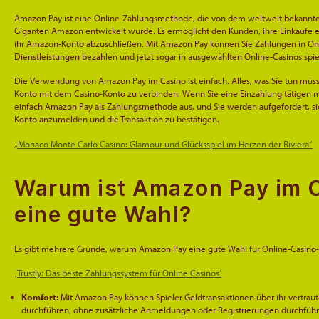
Amazon Pay ist eine Online-Zahlungsmethode, die von dem weltweit bekann
Giganten Amazon entwickelt wurde. Es ermöglicht den Kunden, ihre Einkäufe e
ihr Amazon-Konto abzuschließen. Mit Amazon Pay können Sie Zahlungen in Onl
Dienstleistungen bezahlen und jetzt sogar in ausgewählten Online-Casinos spie
Die Verwendung von Amazon Pay im Casino ist einfach. Alles, was Sie tun müss
Konto mit dem Casino-Konto zu verbinden. Wenn Sie eine Einzahlung tätigen 
einfach Amazon Pay als Zahlungsmethode aus, und Sie werden aufgefordert, s
Konto anzumelden und die Transaktion zu bestätigen.
„Monaco Monte Carlo Casino: Glamour und Glücksspiel im Herzen der Riviera“
Warum ist Amazon Pay im 
eine gute Wahl?
Es gibt mehrere Gründe, warum Amazon Pay eine gute Wahl für Online-Casino-Sp
‚Trustly: Das beste Zahlungssystem für Online Casinos‘
Komfort:
Mit Amazon Pay können Spieler Geldtransaktionen über ihr vertra
durchführen, ohne zusätzliche Anmeldungen oder Registrierungen durchfüh