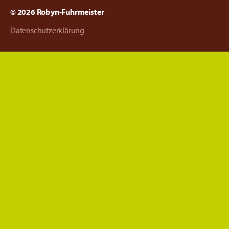
© 2026
Robyn-Fuhrmeister
Datenschutzerklärung