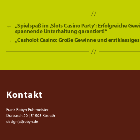
←
„Spielspaß im ‚Slots Casino Party‘: Erfolgreiche Ge
spannende Unterhaltung garantiert!“
→
„Casholot Casino: Große Gewinne und erstklassiges
Kontakt
Frank Robyn-Fuhrmeister
Durbusch 20 | 51503 Rösrath
design{at}robyn.de