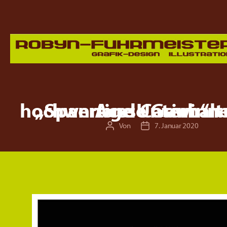
Robyn-
Fuhrmeister
„Spannende Gewinne und hochwertige Unterhaltung im Aces Casino“
Von
7. Januar 2020
Beitragsautor
Veröffentlichungsdatum