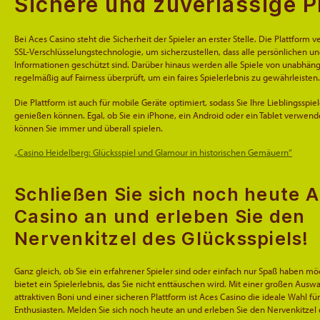
Sichere und zuverlässige P
Bei Aces Casino steht die Sicherheit der Spieler an erster Stelle. Die Plattform
SSL-Verschlüsselungstechnologie, um sicherzustellen, dass alle persönlichen un
Informationen geschützt sind. Darüber hinaus werden alle Spiele von unabhän
regelmäßig auf Fairness überprüft, um ein faires Spielerlebnis zu gewährleisten.
Die Plattform ist auch für mobile Geräte optimiert, sodass Sie Ihre Lieblingsspi
genießen können. Egal, ob Sie ein iPhone, ein Android oder ein Tablet verwend
können Sie immer und überall spielen.
„Casino Heidelberg: Glücksspiel und Glamour in historischen Gemäuern“
Schließen Sie sich noch heute 
Casino an und erleben Sie den
Nervenkitzel des Glücksspiels!
Ganz gleich, ob Sie ein erfahrener Spieler sind oder einfach nur Spaß haben m
bietet ein Spielerlebnis, das Sie nicht enttäuschen wird. Mit einer großen Auswa
attraktiven Boni und einer sicheren Plattform ist Aces Casino die ideale Wahl für
Enthusiasten. Melden Sie sich noch heute an und erleben Sie den Nervenkitzel 